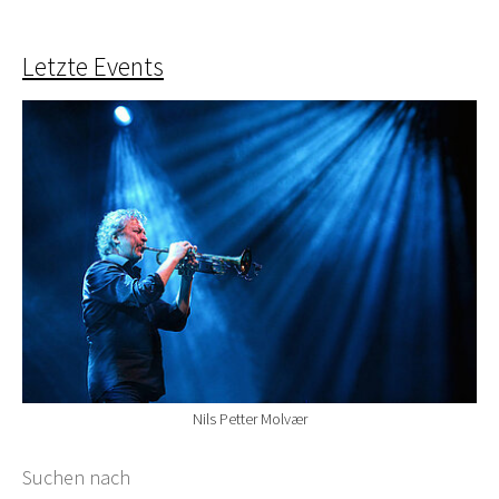
Letzte Events
Nils Petter Molvær
Suchformular
Suchen nach