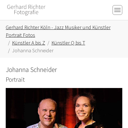
Skip to main content
Skip to page footer
You are here:
Gerhard Richter Köln - Jazz Musiker und Künstler
Portrait Fotos
Künstler A bis Z
Künstler Q bis T
Johanna Schneider
Johanna Schneider
Portrait
Show larger version for: