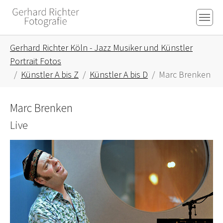
Skip to main content
Skip to page footer
You are here:
Gerhard Richter Köln - Jazz Musiker und Künstler
Portrait Fotos
Künstler A bis Z
Künstler A bis D
Marc Brenken
Marc Brenken
Live
Show larger version for: