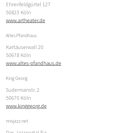
Ehrenfeldgürtel 127
50823 Köln
www.artheater.de
Altes Pfandhaus
Kartäuserwall 20
50678 Köln
www.altes-pfandhaus.de
King Georg
Sudermanstr. 2
50670 Köln
www.kinggeorg.de
nrwjazz.net
Das Jazzportal für