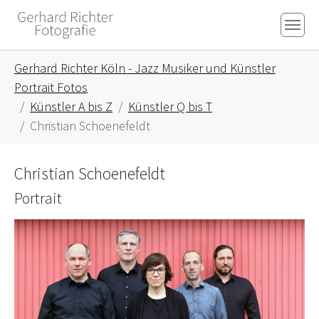
Skip to main content
Skip to page footer
You are here:
Gerhard Richter Köln - Jazz Musiker und Künstler
Portrait Fotos
Künstler A bis Z
Künstler Q bis T
Christian Schoenefeldt
Christian Schoenefeldt
Portrait
Show larger version for: