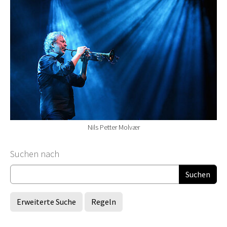
Nils Petter Molvær
Suchformular
Suchen nach
Erweiterte Suche
Regeln