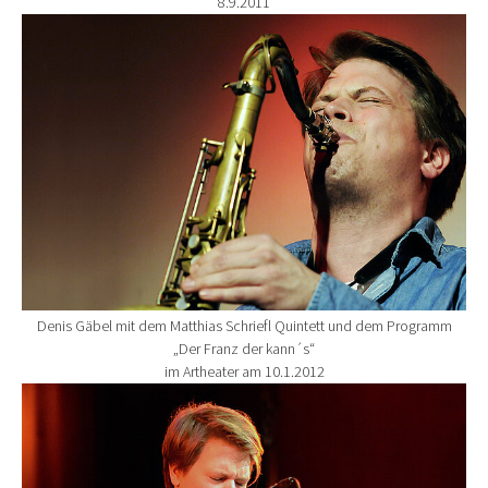
8.9.2011
Show larger version for:
Denis Gäbel mit dem Matthias Schriefl Quintett und dem Programm
„Der Franz der kann´s“
im Artheater am 10.1.2012
Show larger version for: