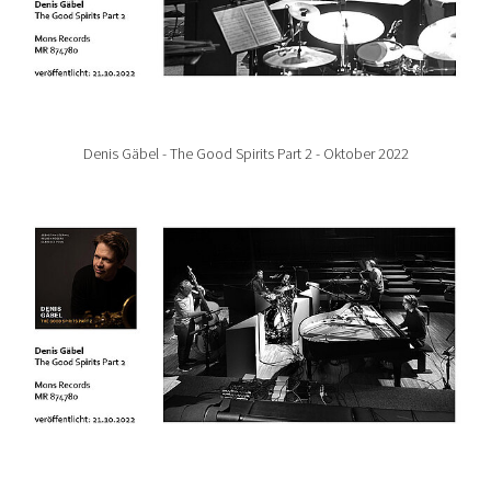
Denis Gäbel - The Good Spirits Part 2 - Oktober 2022
Show larger version for: