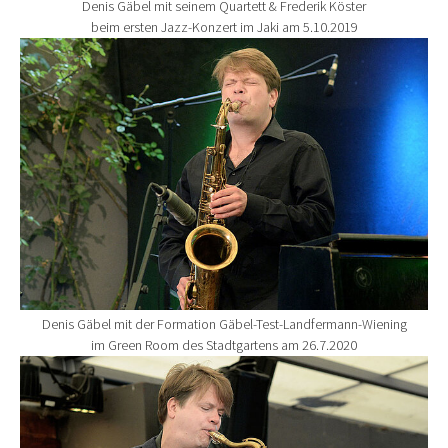
Denis Gäbel mit seinem Quartett & Frederik Köster
beim ersten Jazz-Konzert im Jaki am 5.10.2019
Show larger version for:
Denis Gäbel mit der Formation Gäbel-Test-Landfermann-Wiening
im Green Room des Stadtgartens am 26.7.2020
Show larger version for: