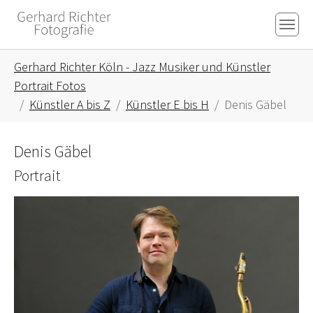
Skip to main content
Skip to page footer
You are here:
Gerhard Richter Köln - Jazz Musiker und Künstler
Portrait Fotos
Künstler A bis Z
Künstler E bis H
Denis Gäbel
Denis Gäbel
Portrait
Show larger version for: