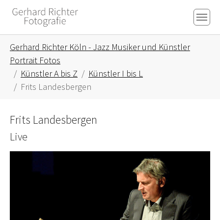
Skip to main content
Skip to page footer
You are here:
Gerhard Richter Köln - Jazz Musiker und Künstler
Portrait Fotos
Künstler A bis Z
Künstler I bis L
Frits Landesbergen
Frits Landesbergen
Live
Show larger version for: