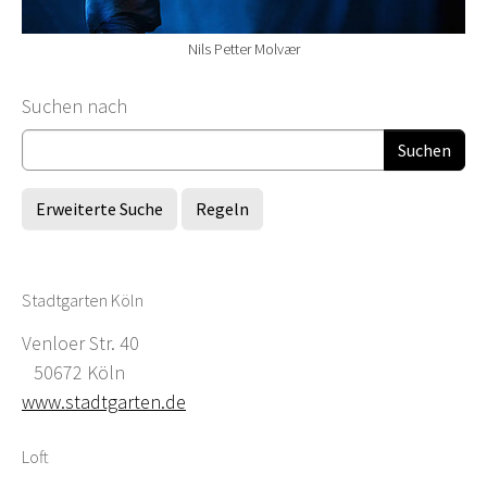
Nils Petter Molvær
Suchformular
Suchen nach
Erweiterte Suche
Regeln
Stadtgarten Köln
Venloer Str. 40
50672 Köln
www.stadtgarten.de
Loft