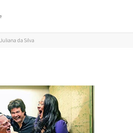
e
or "Künstler A bis Z"
Juliana da Silva