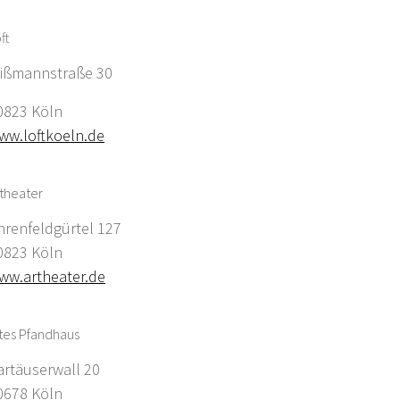
ft
ißmannstraße 30
0823 Köln
ww.loftkoeln.de
theater
hrenfeldgürtel 127
0823 Köln
ww.artheater.de
tes Pfandhaus
artäuserwall 20
0678 Köln