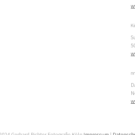
w
K
S
5
w
nr
D
N
w
2024 Gerhard Richter Fotografie Köln
Impressum
|
Datensch