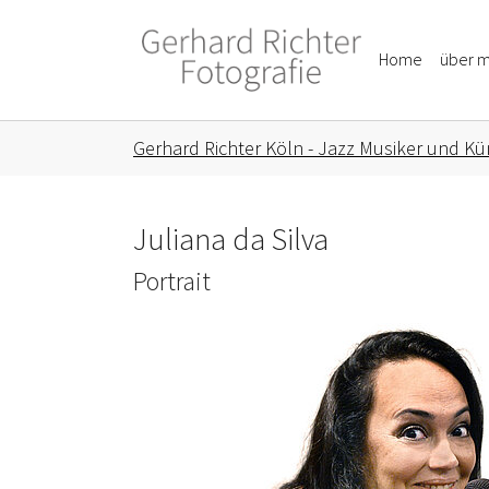
Skip to main content
Skip to page footer
Home
über m
You are here:
Gerhard Richter Köln - Jazz Musiker und Kün
Juliana da Silva
Portrait
Show larger version for: