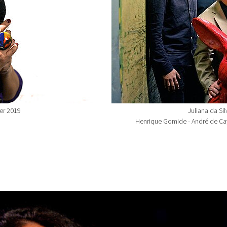
er 2019
Juliana da Si
Henrique Gomide - André de Cayre