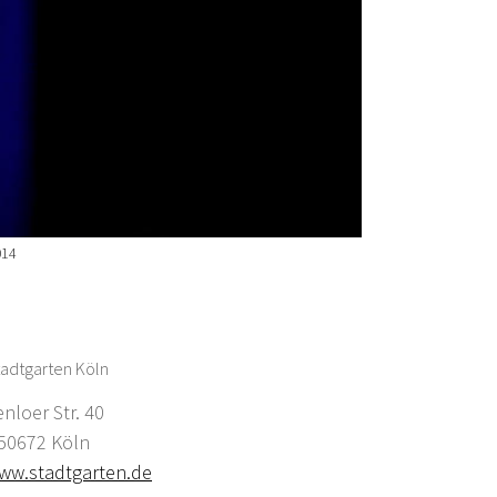
014
adtgarten Köln
enloer Str. 40
0672 Köln
ww.stadtgarten.de