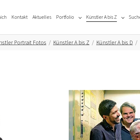
ich
Kontakt
Aktuelles
Portfolio
Künstler A bis Z
Such
Submenu for "Portfolio"
Submenu f
stler Portrait Fotos
Künstler A bis Z
Künstler A bis D
Show larger version for: