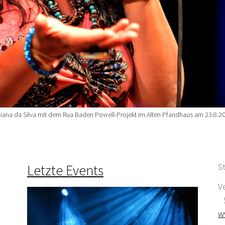
liana da Silva mit dem Rua Baden Powell-Projekt im Alten Pfandhaus am 23.8.2
Letzte Events
St
V
5
w