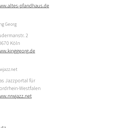
ww.altes-pfandhaus.de
ing Georg
udermanstr. 2
0670 Köln
ww.kinggeorg.de
wjazz.net
as Jazzportal für
ordrhein-Westfalen
ww.nrwjazz.net
utz