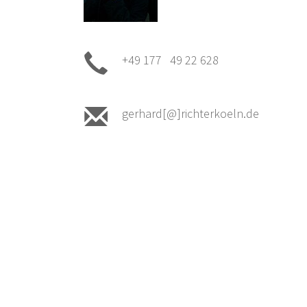
+49 177 49 22 628
gerhard[@]richterkoeln.de