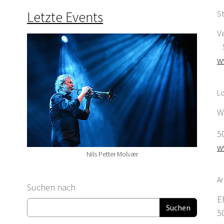
Letzte Events
St
V
5
w
Lo
W
5
w
Nils Petter Molvær
Ar
Suchformular
Suchen nach
E
5