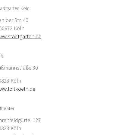
adtgarten Köln
enloer Str. 40
0672 Köln
ww.stadtgarten.de
ft
ißmannstraße 30
0823 Köln
ww.loftkoeln.de
theater
hrenfeldgürtel 127
0823 Köln