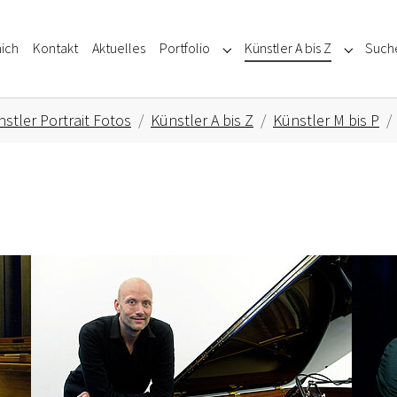
ich
Kontakt
Aktuelles
Portfolio
Künstler A bis Z
Such
Submenu for "Portfolio"
Submenu f
stler Portrait Fotos
Künstler A bis Z
Künstler M bis P
Show larger version for:
Show la