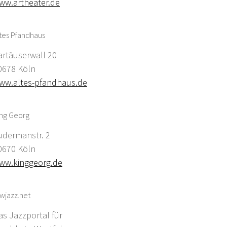
ww.artheater.de
tes Pfandhaus
artäuserwall 20
0678 Köln
ww.altes-pfandhaus.de
ing Georg
udermanstr. 2
0670 Köln
ww.kinggeorg.de
wjazz.net
as Jazzportal für