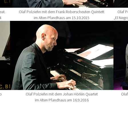
eat.
Olaf Polziehn mit dem Frank Roberscheuten Quintett
Olaf P
4
im Alten Pfandhaus am 15.10.2015
„El Negr
Show larger version for:
Show la
o
Olaf Polziehn mit dem Johan Hörlén Quartet
Olaf
im Alten Pfandhaus am 16.9.2016