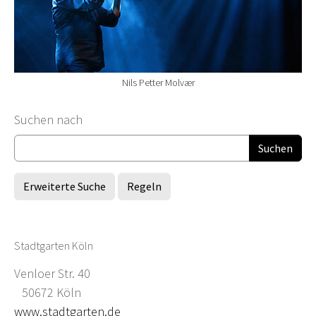
Nils Petter Molvær
Suchformular
Suchen nach
Erweiterte Suche
Regeln
Stadtgarten Köln
Venloer Str. 40
50672 Köln
www.stadtgarten.de