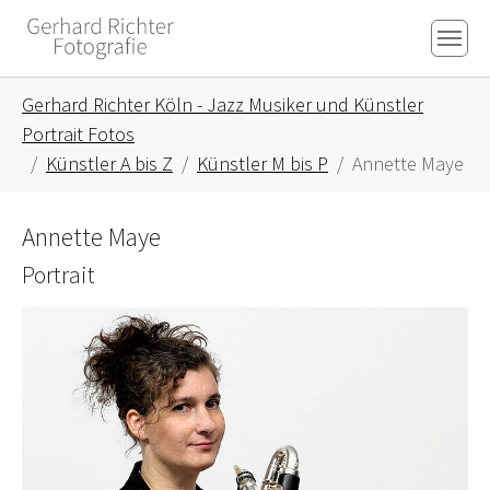
Skip to main content
Skip to page footer
You are here:
Gerhard Richter Köln - Jazz Musiker und Künstler
Portrait Fotos
Künstler A bis Z
Künstler M bis P
Annette Maye
Annette Maye
Portrait
Show larger version for: