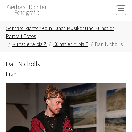
Skip to main content
Skip to page footer
You are here:
Gerhard Richter Köln - Jazz Musiker und Künstler
Portrait Fotos
Künstler A bis Z
Künstler M bis P
Dan Nicholls
Dan Nicholls
Live
Show larger version for: