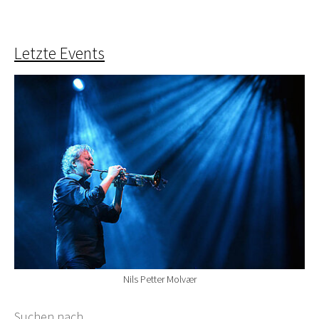
Letzte Events
Nils Petter Molvær
Suchformular
Suchen nach