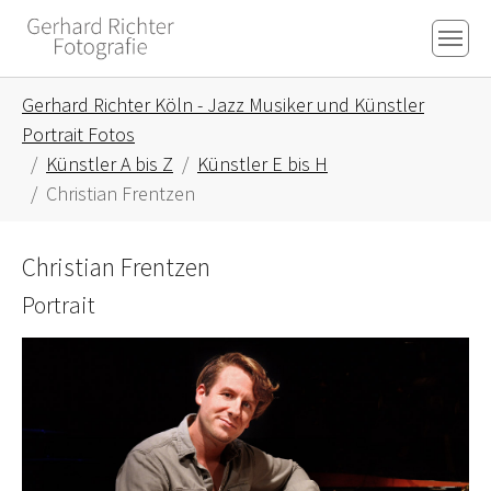
Skip to main content
Skip to page footer
You are here:
Gerhard Richter Köln - Jazz Musiker und Künstler
Portrait Fotos
Künstler A bis Z
Künstler E bis H
Christian Frentzen
Christian Frentzen
Portrait
Show larger version for: