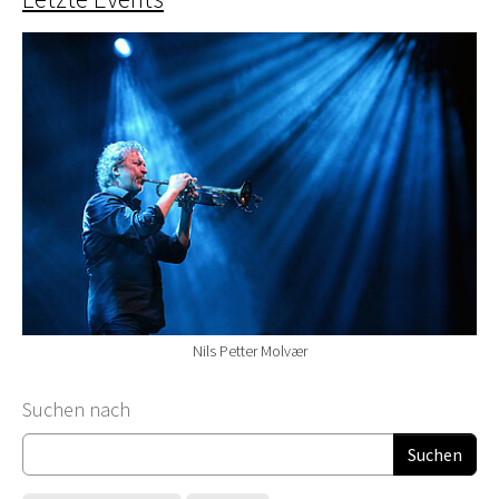
Nils Petter Molvær
Suchformular
Suchen nach