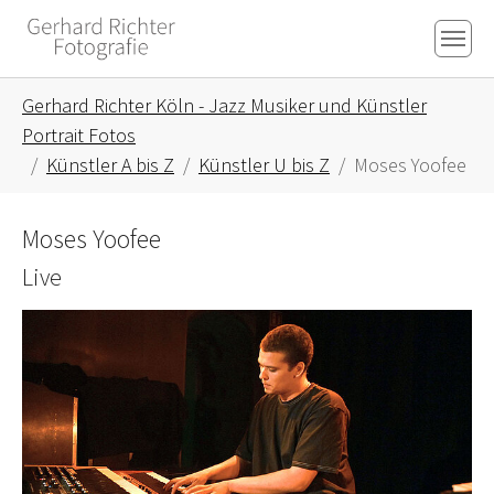
Skip to main content
Skip to page footer
You are here:
Gerhard Richter Köln - Jazz Musiker und Künstler
Portrait Fotos
Künstler A bis Z
Künstler U bis Z
Moses Yoofee
Moses Yoofee
Live
Show larger version for: