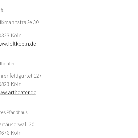
ft
ißmannstraße 30
0823 Köln
ww.loftkoeln.de
theater
hrenfeldgürtel 127
0823 Köln
ww.artheater.de
tes Pfandhaus
artäuserwall 20
0678 Köln