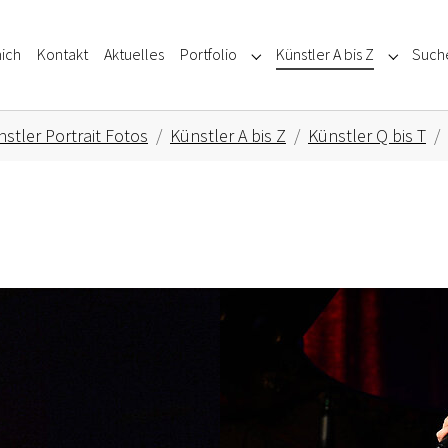
ich
Kontakt
Aktuelles
Portfolio
Künstler A bis Z
Such
Submenu for "Portfolio"
Submenu f
stler Portrait Fotos
Künstler A bis Z
Künstler Q bis T
Show larger version for: