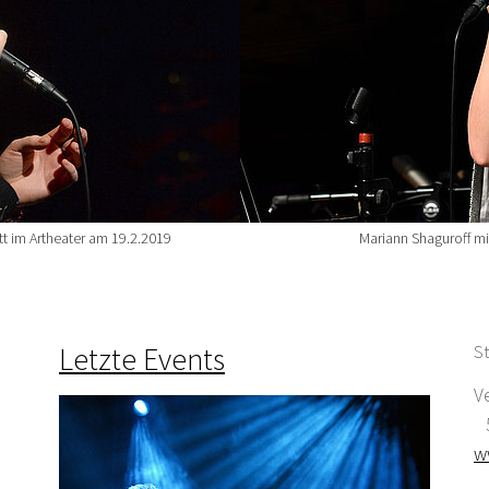
t im Artheater am 19.2.2019
Mariann Shaguroff mi
Letzte Events
St
V
5
w