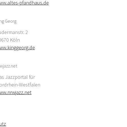
ww.altes-pfandhaus.de
ing Georg
udermanstr. 2
0670 Köln
ww.kinggeorg.de
wjazz.net
as Jazzportal für
ordrhein-Westfalen
ww.nrwjazz.net
utz