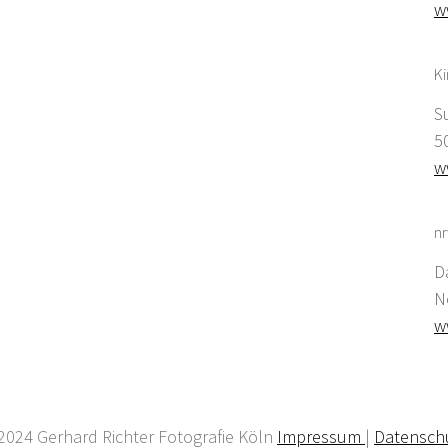
w
K
S
5
w
nr
D
N
w
2024 Gerhard Richter Fotografie Köln
Impressum
|
Datensch