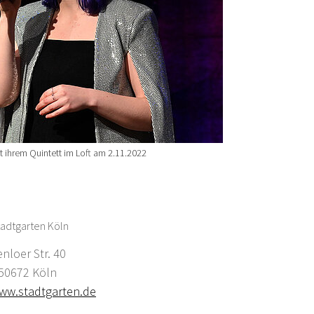
t ihrem Quintett im Loft am 2.11.2022
adtgarten Köln
enloer Str. 40
0672 Köln
ww.stadtgarten.de