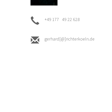
+49 177 49 22 628
gerhard[@]richterkoeln.de