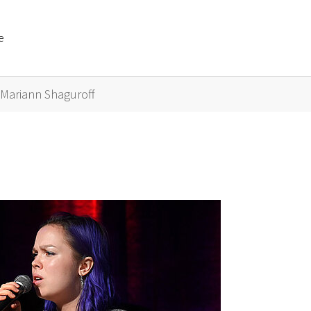
e
or "Künstler A bis Z"
Mariann Shaguroff