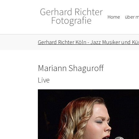
Skip to main content
Skip to page footer
Home
über m
You are here:
Gerhard Richter Köln - Jazz Musiker und Kün
Mariann Shaguroff
Live
Show larger version for: