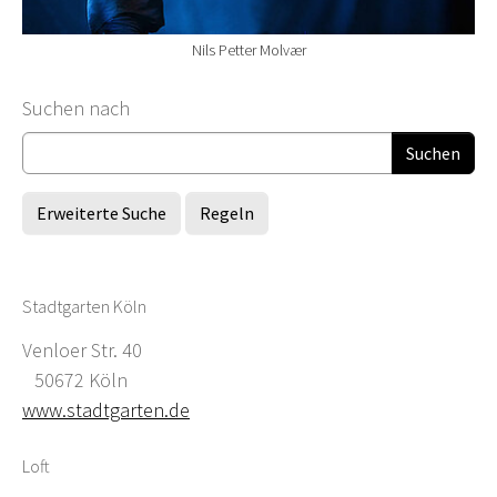
Nils Petter Molvær
Suchformular
Suchen nach
Erweiterte Suche
Regeln
Stadtgarten Köln
Venloer Str. 40
50672 Köln
www.stadtgarten.de
Loft