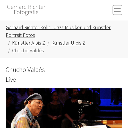
Skip to main content
Skip to page footer
You are here:
Gerhard Richter Köln - Jazz Musiker und Künstler
Portrait Fotos
Künstler A bis Z
Künstler U bis Z
Chucho Valdés
Chucho Valdés
Live
Show larger version for: