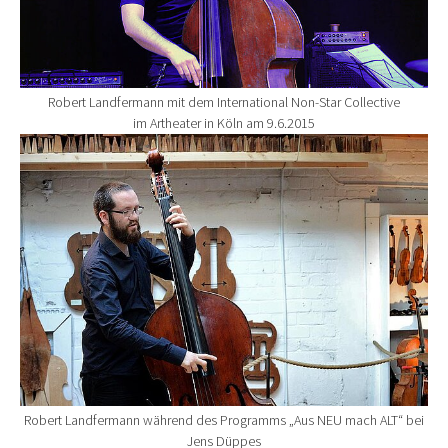
Robert Landfermann mit dem International Non-Star Collective
im Artheater in Köln am 9.6.2015
Show larger version for:
Robert Landfermann während des Programms „Aus NEU mach ALT“ bei
Jens Düppes