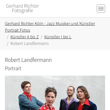
Skip to main content
Skip to page footer
You are here:
Gerhard Richter Köln - Jazz Musiker und Künstler
Portrait Fotos
Künstler A bis Z
Künstler I bis L
Robert Landfermann
Robert Landfermann
Portrait
Show larger version for: