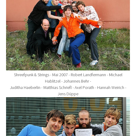
Shreefpunk & Strings - Mai 2007 - Robert Landfermann - Michael
Hablitzel - Johannes Behr -
Juditha Haeberlin - Matthias Schriefl - Axel Porath - Hannah Weirich -
Jens Düppe
Show larger version for: