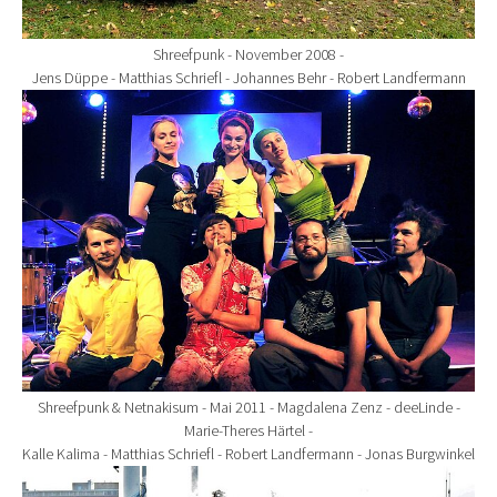
Shreefpunk - November 2008 -
Jens Düppe - Matthias Schriefl - Johannes Behr - Robert Landfermann
Show larger version for:
Shreefpunk & Netnakisum - Mai 2011 - Magdalena Zenz - deeLinde -
Marie-Theres Härtel -
Kalle Kalima - Matthias Schriefl - Robert Landfermann - Jonas Burgwinkel
Show larger version for: