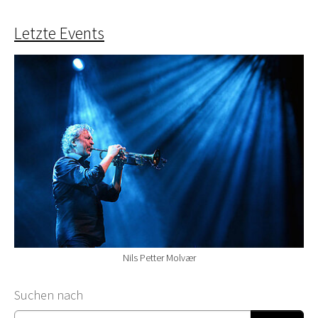
Letzte Events
Nils Petter Molvær
Suchformular
Suchen nach