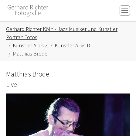
Skip to main content
Skip to page footer
You are here:
Gerhard Richter Köln - Jazz Musiker und Künstler
Portrait Fotos
Künstler A bis Z
Künstler A bis D
Matthias Bröde
Matthias Bröde
Live
Show larger version for: