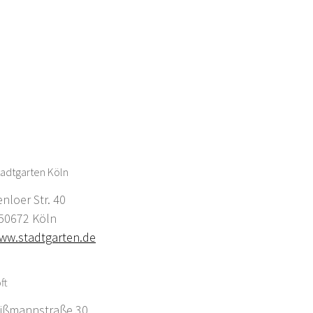
adtgarten Köln
enloer Str. 40
0672 Köln
ww.stadtgarten.de
ft
ißmannstraße 30