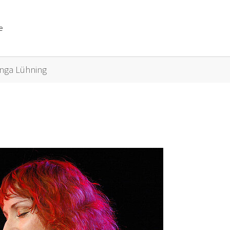
e
or "Künstler A bis Z"
Inga Lühning