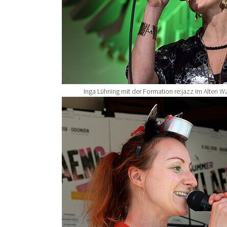
Inga Lühning mit der Formation re:jazz im Alten 
Show larger version for: