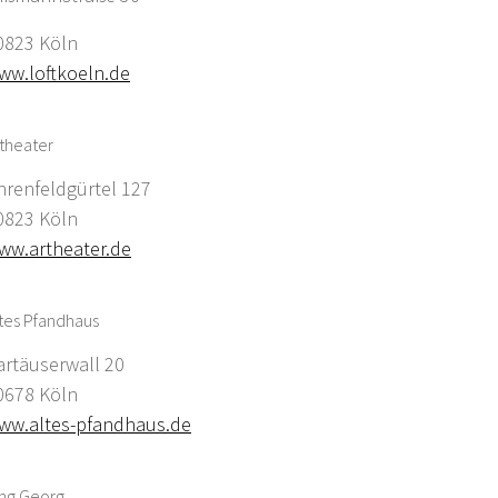
0823 Köln
ww.loftkoeln.de
theater
hrenfeldgürtel 127
0823 Köln
ww.artheater.de
tes Pfandhaus
artäuserwall 20
0678 Köln
ww.altes-pfandhaus.de
ing Georg