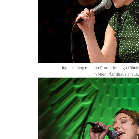
Inga Lühning mit ihrer Formation Inga Lüh
im Alten Pfandhaus am 16
Show larger version for: