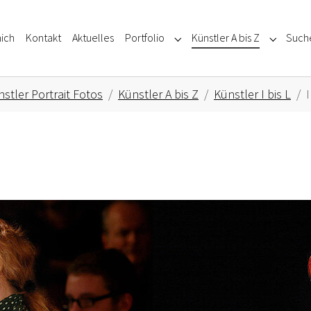
ich
Kontakt
Aktuelles
Portfolio
Künstler A bis Z
Such
Submenu for "Portfolio"
Submenu f
stler Portrait Fotos
Künstler A bis Z
Künstler I bis L
Show larger version for: