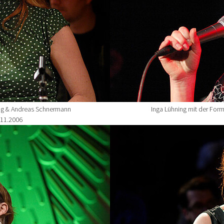
ning & Andreas Schnermann
Inga Lühning mit der Form
.11.2006
Show larger version for: