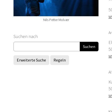
5
w
Nils Petter Molvær
Ar
Suchformular
Suchen nach
E
5
w
Erweiterte Suche
Regeln
Al
K
5
w
K