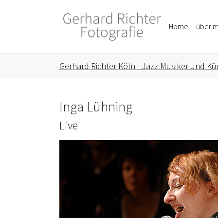
Skip to main content
Skip to page footer
Home
über m
You are here:
Gerhard Richter Köln - Jazz Musiker und Kün
Inga Lühning
Live
Show larger version for: