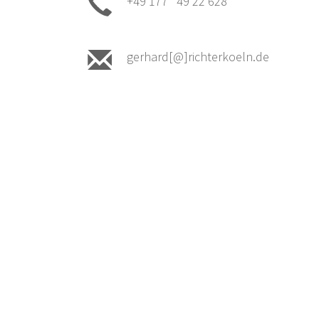
+49 177 49 22 628
gerhard[@]richterkoeln.de