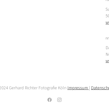
S
5
w
nr
D
N
w
2024 Gerhard Richter Fotografie Köln
Impressum
|
Datensch
Facebook
Instagram