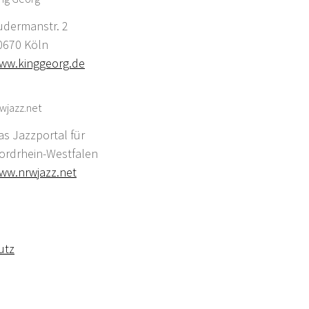
udermanstr. 2
0670 Köln
ww.kinggeorg.de
wjazz.net
as Jazzportal für
ordrhein-Westfalen
ww.nrwjazz.net
utz