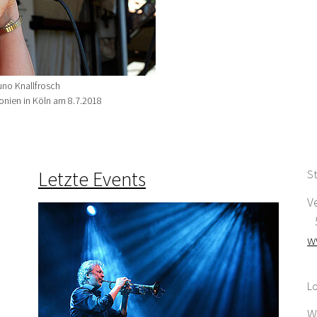
uno Knallfrosch
nien in Köln am 8.7.2018
Letzte Events
St
V
5
w
Lo
W