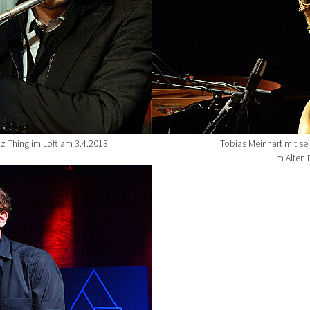
z Thing im Loft am 3.4.2013
Tobias Meinhart mit s
im Alten