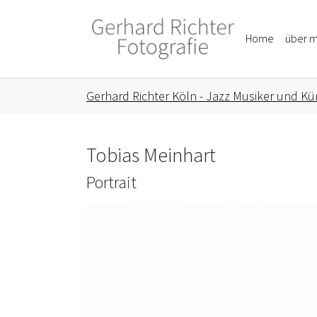
Skip to main content
Skip to page footer
Home
über m
You are here:
Gerhard Richter Köln - Jazz Musiker und Kün
Tobias Meinhart
Portrait
Show larger version for: