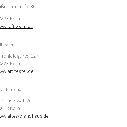
ißmannstraße 30
0823 Köln
ww.loftkoeln.de
theater
hrenfeldgürtel 127
0823 Köln
ww.artheater.de
tes Pfandhaus
artäuserwall 20
0678 Köln
ww.altes-pfandhaus.de