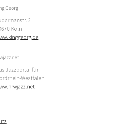
ing Georg
udermanstr. 2
0670 Köln
ww.kinggeorg.de
wjazz.net
as Jazzportal für
ordrhein-Westfalen
ww.nrwjazz.net
utz