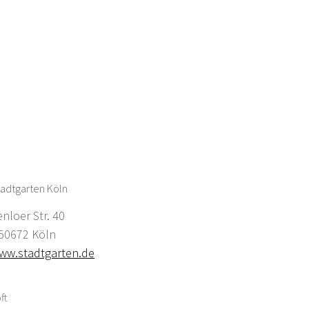
adtgarten Köln
enloer Str. 40
0672 Köln
ww.stadtgarten.de
ft