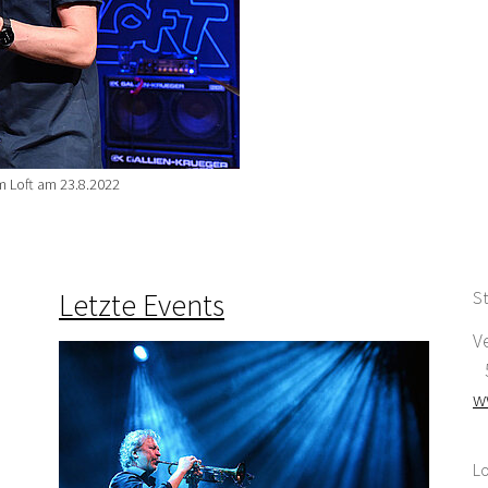
m Loft am 23.8.2022
Letzte Events
St
V
5
w
Lo