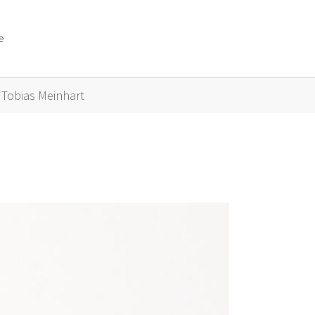
e
or "Künstler A bis Z"
Tobias Meinhart