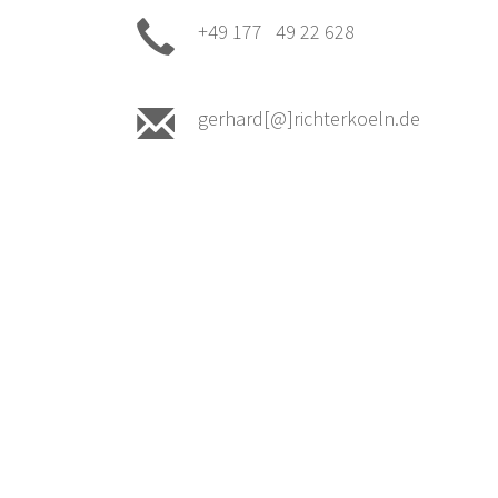
+49 177 49 22 628
gerhard[@]richterkoeln.de