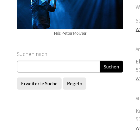
W
5
w
Nils Petter Molvær
Ar
Suchformular
Suchen nach
E
5
w
Erweiterte Suche
Regeln
Al
K
5
w