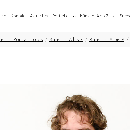
ich
Kontakt
Aktuelles
Portfolio
Künstler A bis Z
Such
Submenu for "Portfolio"
Submenu f
stler Portrait Fotos
Künstler A bis Z
Künstler M bis P