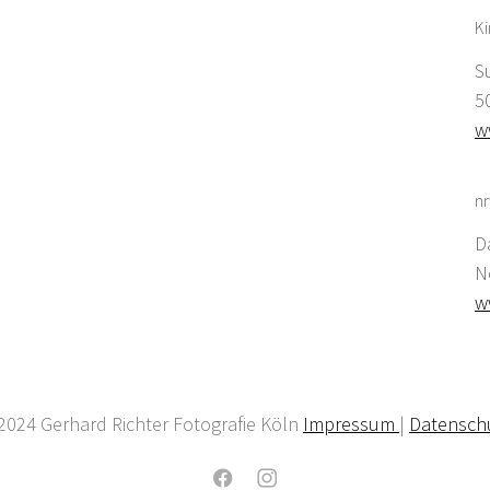
K
S
5
w
nr
D
N
w
2024 Gerhard Richter Fotografie Köln
Impressum
|
Datensch